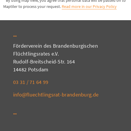
* By using map view, you agree that personal data will be passed on to
Maptiler to process your request.
Read more in our Privacy Policy
Förderverein des Brandenburgischen
Flüchtlingsrates e.V.
Rudolf-Breitscheid-Str. 164
14482 Potsdam
03 31 / 71 64 99
info@fluechtlingsrat-brandenburg.de