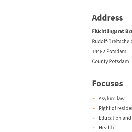
Address
Flüchtlingsrat B
Rudolf-Breitscheid
14482
Potsdam
County
Potsdam
Focuses
Asylum law
Right of resid
Education and
Health