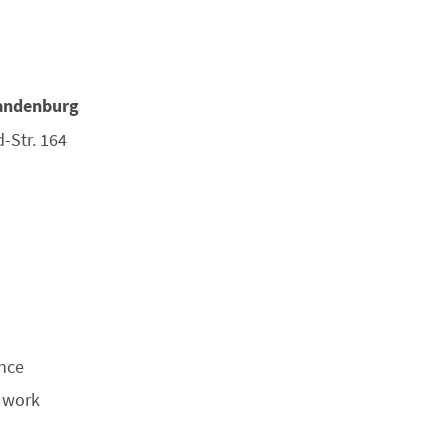
randenburg
-Str. 164
ence
 work