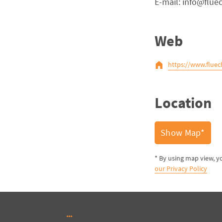
E-mail: info@flue
Web
https://www.fluec
Location
Show Map*
* By using map view, y
our Privacy Policy