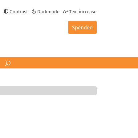
h
Contrast
Darkmode
Text increase
Spenden