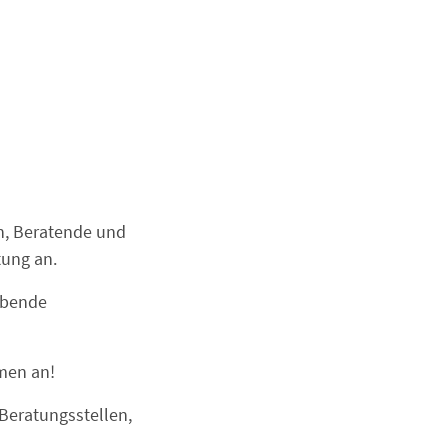
en, Beratende und
tung an.
lebende
men an!
Beratungsstellen,