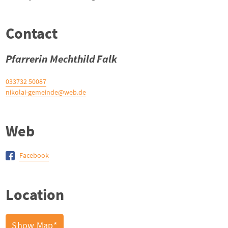
Contact
Pfarrerin Mechthild Falk
033732 50087
nikolai-gemeinde@web.de
Web
Facebook
Location
Show Map*