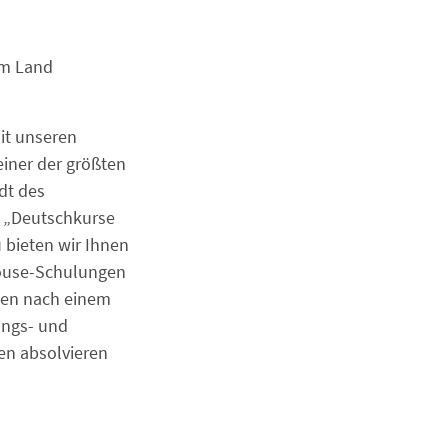
im Land
it unseren
iner der größten
dt des
 „Deutschkurse
u bieten wir Ihnen
house-Schulungen
hnen nach einem
ungs- und
n absolvieren.