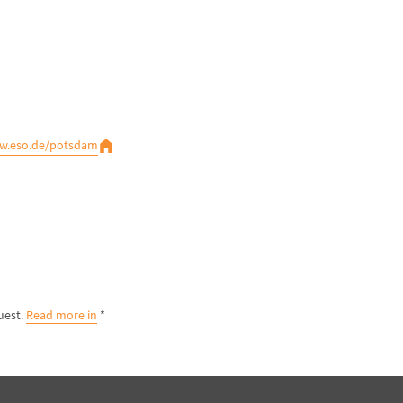
w.eso.de/potsdam/
Read more in
* By using map view, you agree that personal data will be passed on to Maptiler to process your request.