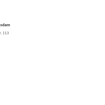
tsdam
r. 113