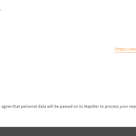
r
https://ww