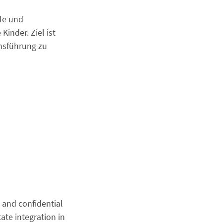
le und
inder. Ziel ist
ensführung zu
 and confidential
tate integration in