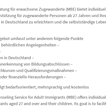
atung für erwachsene Zugewanderte (MBE) bietet individuel
rstützung für zugewanderte Personen ab 27 Jahren und ihre K
on in Deutschland zu erleichtern und die selbstständige Leb
ebot umfasst unter anderem folgende Punkte:
– Unterstützung bei behördlichen Angelegenheiten
srecht
– Leben und Arbeiten in Deutschland
– Erstberatung zur Anerkennung von Bildungsabschlüssen
– Beratung zu Sprachkursen und Qualifizierungsmaßnahmen
– Soziale, familiäre oder finanzielle Herausforderungen
lgt bedarfsorientiert, mehrsprachig und kostenlos.
nseling Service for Adult Immigrants (MBE) offers individual
nts aged 27 and over and their children. Its goal is to facili