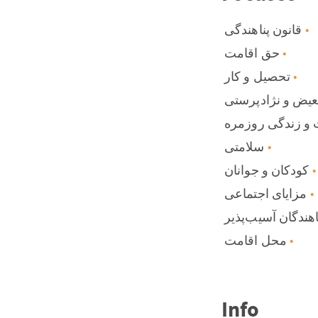
قانون پناهندگی
حق اقامت
تحصیل و کار
عیض و نژادپرستی
 و زندگی روزمره
سلامتی
کودکان و جوانان
مزایای اجتماعی
اهندگان آسیب‌پذیر
محل اقامت
Info