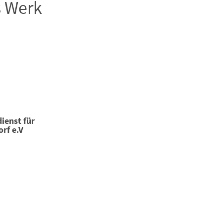
s Werk
ienst für
f e.V.