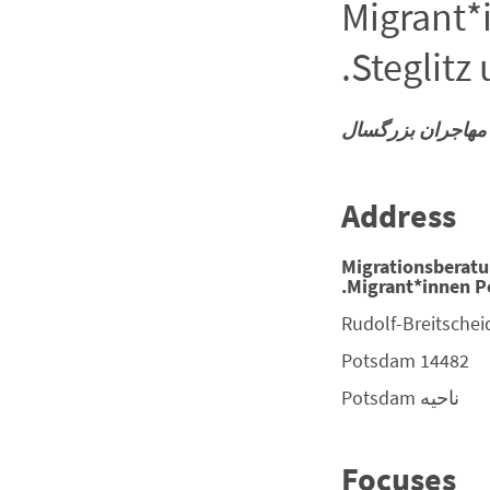
Migrant*
Steglitz
مهاجران بزرگسال
Address
Migrationsberatu
Migrant*innen Po
Rudolf-Breitscheid
Potsdam
14482
ناحیه
Potsdam
Focuses