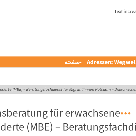
Text incre
Adressen: Wegwei
صفحه
erte (MBE) – Beratungsfachdienst für Migrant*innen Potsdam – Diakonisches W
nsberatung für erwachsene
erte (MBE) – Beratungsfachdi