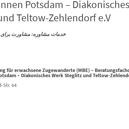
innen Potsdam – Diakonische
 und Teltow-Zehlendorf e.V.
خدمات مشاوره: مشاورت براى 
ng für erwachsene Zugewanderte (MBE) – Beratungsfachd
tsdam – Diakonisches Werk Steglitz und Teltow-Zehlendor
-Str. 64