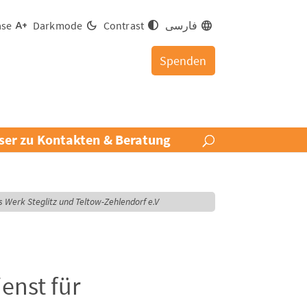
فارسی
Contrast
Darkmode
ase
Spenden
ser zu Kontakten & Beratung
erk Steglitz und Teltow-Zehlendorf e.V.
enst für