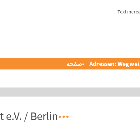
Text incre
Adressen: Wegwei
صفحه
e.V. / Berlin