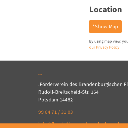
Location
Show Map*
our Privacy Policy
Förderverein des Brandenburgischen Flü
Rudolf-Breitscheid-Str. 164
14482 Potsdam
03 31 / 71 64 99
info@fluechtlingsrat-brandenburg.de