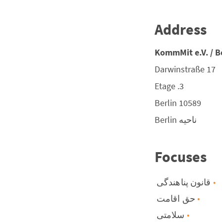
Address
KommMit e.V. / B
Darwinstraße 17
3. Etage
Berlin
10589
ناحیه
Berlin
Focuses
قانون پناهندگی
حق اقامت
سلامتی