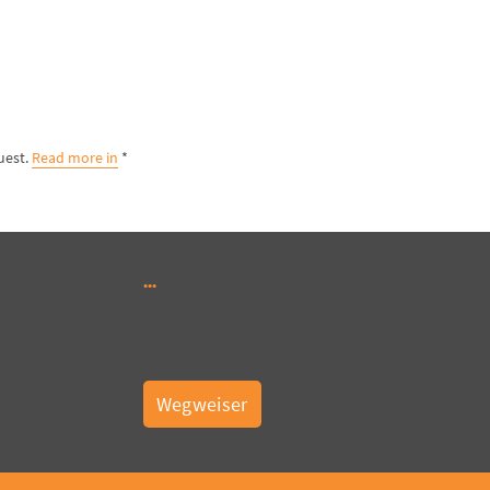
Read more in
* By using map view, you agree that personal data will be passed on to Maptiler to process your request.
Wegweiser