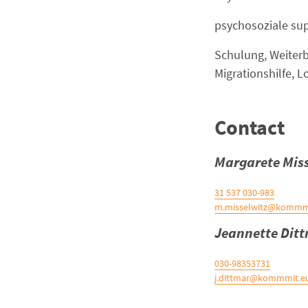
– Schulung, Weiter
Migrationshilfe, L
Contact
Margarete Miss
030-983 537 31
m.misselwitz@kommm
Jeannette Dit
030-98353731
j.dittmar@kommmit.e