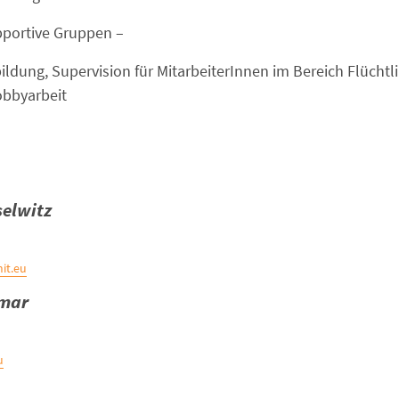
– psychosoziale supportive Gruppen
bildung, Supervision für MitarbeiterInnen im Bereich Flüchtl
obbyarbeit
elwitz
it.eu
tmar
u