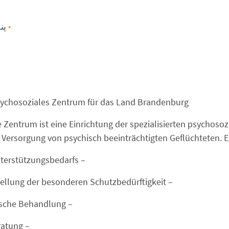
پن
sychosoziales Zentrum für das Land Brandenburg
 Zentrum ist eine Einrichtung der spezialisierten psychoso
Versorgung von psychisch beeinträchtigten Geflüchteten. Es
– Ermittlung des Unterstützungsbedarfs
– Diagnostik/ Feststellung der besonderen Schutzbedürftigkeit
– Psychotherapeutische Behandlung
– Psychosoziale Beratung