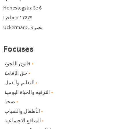
Hohestegstraße 6
Lychen
17279
يصرف
Uckermark
Focuses
قانون اللجوء
حق الإقامة
التعليم والعمل
الترفيه والحياة اليومية
صحة
الأطفال والشباب
المنافع الاجتماعية