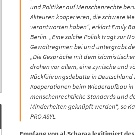
und Politiker auf Menschenrechte beruf
Akteuren kooperieren, die schwere M
verantworten haben“,
erklärt Emily B
Berlin.
„Eine solche Politik trägt zur 
Gewaltregimen bei und untergräbt de
„
Die Gespräche mit dem islamistisch
drohen vor allem, eine zynische und völ
Rückführungsdebatte in Deutschland 
Kooperationen beim Wiederaufbau in 
menschenrechtliche Standards und d
Minderheiten geknüpft werden
“, so K
PRO ASYL.
Empfang von al-Scharaa legitimiert des