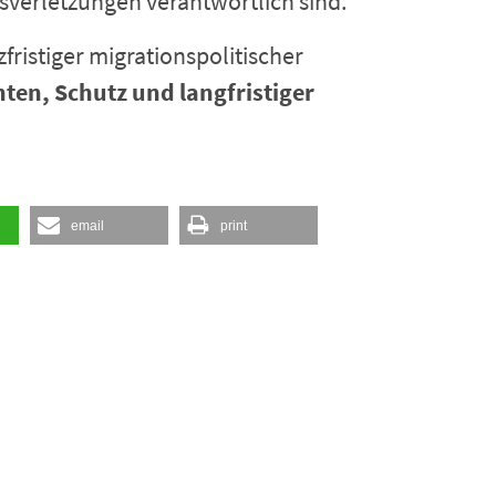
sverletzungen verantwortlich sind.
fristiger migrationspolitischer
en, Schutz und langfristiger
email
print