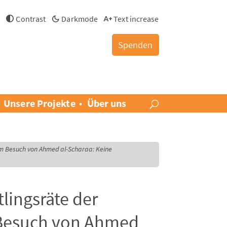
h
Contrast
Darkmode
Text increase
Spenden
Unsere Projekte
Über uns
um Besuch von Ahmed al-Scharaa: Keine
lingsräte der
Besuch von Ahmed