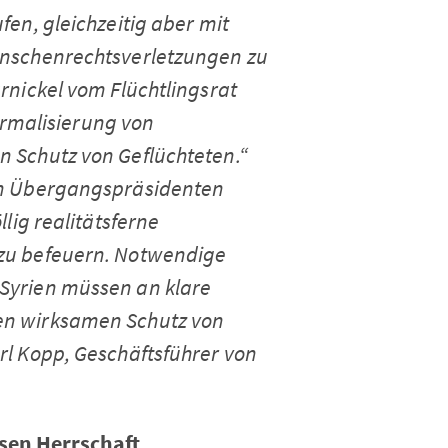
en, gleichzeitig aber mit
enschenrechtsverletzungen zu
arnickel vom Flüchtlingsrat
Normalisierung von
n Schutz von Geflüchteten
.“
en Übergangspräsidenten
lig realitätsferne
zu befeuern. Notwendige
Syrien müssen an klare
en wirksamen Schutz von
arl Kopp, Geschäftsführer von
sen Herrschaft