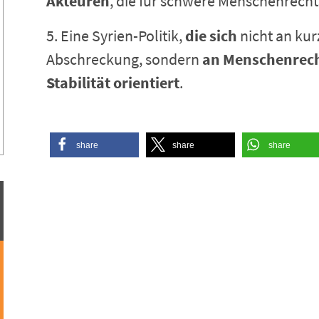
Akteuren
, die für schwere Menschenrecht
5. Eine Syrien-Politik,
die sich
nicht an kurz
Abschreckung, sondern
an Menschenrecht
Stabilität orientiert
.
share
share
share